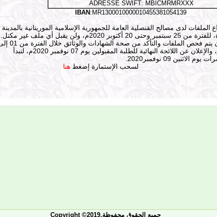
ADRESSE SWIFT
:
MBICMRMRXXX
IBAN
:MR1300010000010455381054139
اع الملفات لدى مصالح القنصلية العامة للجمهورية الإسلامية الموريتانية بالمدينة
بر وحتى 20 أكتوبر 2020م، ولن يقبل أي ملف غير مكتل.
نوفمبر، والإعلان عن اللائحة النهائية للطلبة المقبولين يوم 07 نوفمبر 2020م، لتبدأ
وم الاثنين 09 نوفمبر2020.
لسحب الإستمارة إضغط
هنا
Copyright ©2019.جميع الحقوق محفوظة