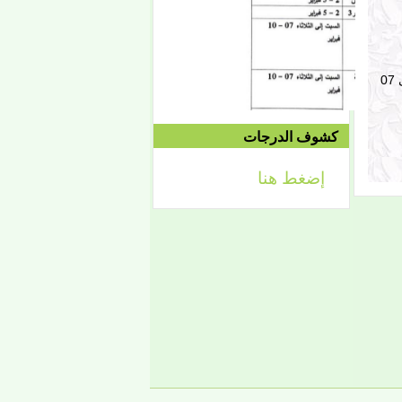
2021/04/24م
على أن يتم فحص الملفات والتأكد من صحة الشهادات والوثائق خلال الفترة من 01 إلى 07
إعلان
لائحة توجيه وزارة الشؤون
الإسلامية والتعليم الأصلي
كشوف الدرجات
إضغط هنا
إعلان
تعلن كلية أصول الدين لطلابها
الكرام عن تحديد التواريخ
الآتية:
- من 2 فبراير حتى 5 فبراير
2026، تبدأ الدراسة في
الفصل الثاني من العام
الجامعي 2025-2026، ويكون
التاريخ نفسه محلا للتظلمات