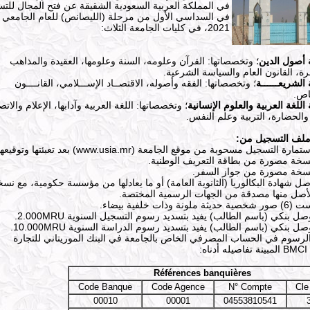
في المملكة العربية السعودية الشقيقة عن فتح المجال للت
2021، في كليات الجامعة الثلاث:
 أصول الدين
؛ وتخصصاتها: القرآن وعلومه، السنة وعلومها، العقيدة والمذاهب
ة، القانون العام والسياسة الشرعية.
 الشريعــــــة
؛ وتخصصاتها: الفقه وأصوله، الاقتصــاد الإســـلامي، القانــــون
ـاص.
 اللغة العربية والعلوم الإنسانية
؛ وتخصصاتها: اللغة العربية وآدابها، الإعلام والاتص
 والحضارة، التربية وعلم النفس.
ملف التسجيل من:
www.usia.mr
(
بعد تعبئتها وتوقيعها
ل شهادة البكالوريا (الثانوية العامة) أو ما يعادلها من مؤسسة حكومية، مع نسخ
أصل منها مصدقة من الجهات الرسمية المختصة.
.
2.000MRU
.
10.000MRU
الرسوم في الحساب المصرفي الخاص بالجامعة في البنك الموريتاني للتجارة
BMCI
المبينة تفاصيله أدناه:
Références banquières
Code Banque
Code Agence
N° Compte
Cle
00010
00001
04553810541