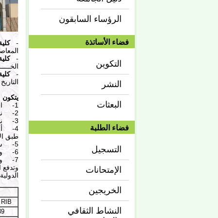
الرؤساء السابقون
فضاء الأساتذة
-
كلية
المعاصر
-
كلية
التكوين
الخــــ
-
كلية
التاريخ
النشر
يتكون 
البعثات
1- استمارة التسجيل مسحوبة من موقع الجامعة (
2- نسخة مصورة من بطاقة التعريف الوطنية.
3- نسخة مصورة من جواز السفر.
فضاء الطلبة
4- أص
طبق ال
5- ست (6) صور شخصية حديثة ملونة وذات خلفية بيضاء.
التسجيل
6- وصل بنكي (باسم الطالب) يفيد بتسديد رسوم التسجيل السنوية
7- وصل بنكي (باسم الطالب) يفيد بتسديد رسوم الدراسة السنوية
وتدفع 
الإمتحانات
الدولية
الخريجين
 RIB
النشاط الثقافي
39