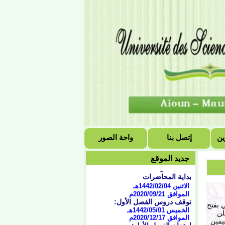
ين
إتصل بنا
واحة الصور
التقويم الجامعي للسنة
الجامعية 2021/2020
جديد الموقع
الفصل الأول:
بداية المحاضرات
الاثنين 1442/02/04هـ
الموافق 2020/09/21
م
توقف دروس الفصل الأول:
الخميس 1442/05/01هـ
 2012/10/11م القاضي بفتح
الموافق 2020/12/17م
لن
امتحان الفصل الأول:
قيمين