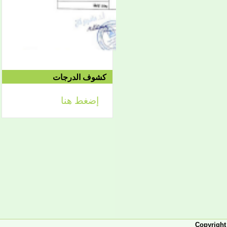
إعلان
لائحة توجيه وزارة الشؤون
الإسلامية والتعليم الأصلي
كشوف الدرجات
إعلان
إضغط هنا
تعلن كلية أصول الدين لطلابها
الكرام عن تحديد التواريخ
الآتية:
- من 2 فبراير حتى 5 فبراير
2026، تبدأ الدراسة في
الفصل الثاني من العام
الجامعي 2025-2026، ويكون
التاريخ نفسه محلا للتظلمات
والتصحيحات.
- من 7-10 فبراير يكون مجالا
للدورة الاستدراكية، والدورة
العادية من القسم الخارجي،
والرباعي الأول من الماستر.