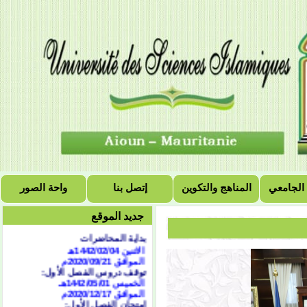
 الجامعي
المناهج والتكوين
إتصل بنا
واحة الصور
التقويم الجامعي للسنة
الجامعية 2021/2020
جديد الموقع
الفصل الأول:
بداية المحاضرات
الاثنين 1442/02/04هـ
الموافق 2020/09/21
م
توقف دروس الفصل الأول:
الخميس 1442/05/01هـ
الموافق 2020/12/17م
امتحان الفصل الأول: