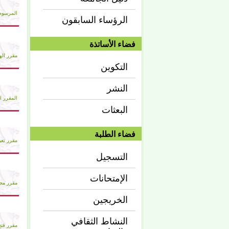
المرسوم 
الرؤساء السابقون
فضاء الأساتذة
مقرر اله
التكوين
النشر
المقرر ا
البعثات
فضاء الطلبة
مقرر تعي
التسجيل
الإمتحانات
مقرر مج
الخريجين
النشاط الثقافي
مقرر فتح