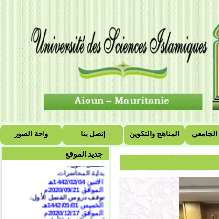
 الجامعي
المناهج والتكوين
إتصل بنا
واحة الصور
التقويم الجامعي للسنة
الجامعية 2021/2020
جديد الموقع
الفصل الأول:
بداية المحاضرات
الاثنين 1442/02/04هـ
الموافق 2020/09/21
م
توقف دروس الفصل الأول:
الخميس 1442/05/01هـ
الموافق 2020/12/17م
امتحان الفصل الأول: