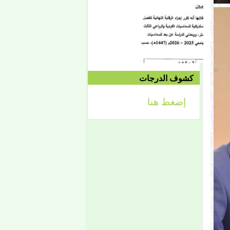
الدورة الاستدراكية الثانية:
الثلاثاء 09/08 وحتى
1442/09/12هـ
الموافق 04/20 حتى
2021/04/24م
كشوف الدرجات
إعلان
إضغط هنا
لائحة توجيه وزارة الشؤون
الإسلامية والتعليم الأصلي
إعلان
تعلن كلية أصول الدين لطلابها
الكرام عن تحديد التواريخ