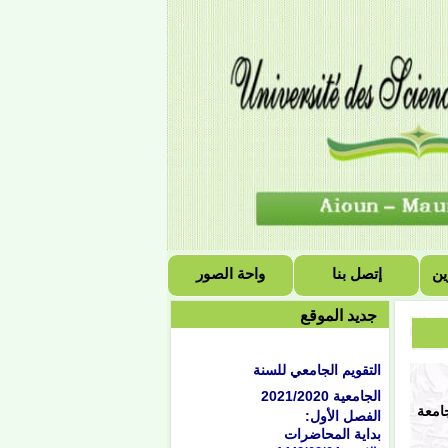
ين
إتصل بنا
واحة الصور
جديد الموقع
التقويم الجامعي للسنة
الجامعية 2021/2020
الفصل الأول:
جامعة
بداية المحاضرات
الاثنين 1442/02/04هـ
الموافق 2020/09/21
م