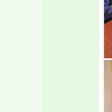
الآتية:
- من 2 فبراير حتى 5 فبراير
2026، تبدأ الدراسة في
الفصل الثاني من العام
الجامعي 2025-2026، ويكون
التاريخ نفسه محلا للتظلمات
والتصحيحات.
- من 7-10 فبراير يكون مجالا
للدورة الاستدراكية، والدورة
العادية من القسم الخارجي،
والرباعي الأول من الماستر.
إعلان
إعلان بدء دفع ملفات
المنح
تعلن إدارة القبول
والتسجيل والمتابعة
بالجامعة، لجميع الطلاب
المسجلين برسم السنة
الجامعية 2019/2020
الراغبين في المنحة، أن
استقبال الملفات سيبدأ
يوم الإثنين 08